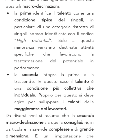
possibili
 macro-declinazioni
:
la 
prima 
identifica il 
talento
 come una
condizione tipica dei singoli
, in 
particolare di una categoria ristretta di 
singoli, spesso identificata con il codice 
“
High potential
”. Solo a questa 
minoranza verranno destinate attività 
specifiche che favoriscono la 
trasformazione del potenziale in 
performance;
la 
seconda 
integra la prima e la 
trascende. In questo caso il 
talento 
è 
una 
condizione più collettiva che 
individuale
. Proprio per questo si deve 
agire per sviluppare i 
talenti 
della 
maggioranza dei lavoratori.
Da diversi anni si assume che la
 seconda 
macro-declinazione
 sia quella 
consigliabile
, in 
particolare in aziende 
complesse 
e di 
grande 
dimensione
. È un' impostazione che 