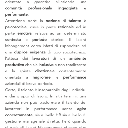
orientate a garantire all’azienda una 
comunità professionale ingaggiata
 e 
performante
.
Attenzione però: la 
nozione 
di 
talento 
è 
psicosociale
, ossia in parte 
razionale 
ed in 
parte 
emotiva
, relativa ad un determinato 
contesto 
e 
periodo 
storico. Il Talent 
Management cerca infatti di rispondere ad 
una 
duplice esigenza 
di tipo sociotecnico: 
l’attesa dei 
lavoratori 
di un 
ambiente 
produttivo
 che sia 
inclusivo 
e non totalizzante 
e la spinta 
direzionale 
costantemente 
orientata a 
migliorare 
le
 performance 
aziendali di breve periodo.
Certo, il talento è inseparabile dagli individui 
e dai gruppi di lavoro. In altri termini, una 
azienda non può trasformare il talento dei 
lavoratori in performance senza 
agire 
concretamente
, sia a livello HR sia a livello di 
gestione manageriale diretta. Però quando 
si parla di Talent Management ci sono due 