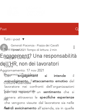
Post
Tutti i post
Generali Piacenza - Piazza dei Cavalli
Tutti i post
15 nov 2021
Tempo di lettura: 2 min
Engagement? Una responsabilità
Gruppo Generali
dell’HR, non dei lavoratori
Tutela
Aggiornamento:
17 nov 2021
Risparmio | Previdenza
Con 
engagement si intende
 il 
coinvolgimento
, l’
attaccamento emotivo 
del 
Cultura Aziendale
lavoratore nei confronti dell’organizzazioni 
Soluzioni assicurative
per cui opera. È un 
sentimento 
che si 
genera attraverso le
 specifiche esperienze
HR
che vengono vissute dal lavoratore sia nelle 
Auto
fasi di avvicinamento
 all’azienda, sia in quelle 