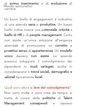
di 
primo inserimento
 e di 
evoluzione 
di 
Mondo assicurativo
carriera. 
Un buon livello di engagement è indicativo 
di una azienda 
sana 
e 
produttiva
. Un basso 
livello indica invece una p
otenziale criticità
 a 
livello di HR
 o di 
people management
. Certo 
non esiste un’unica soluzione all’esigenza 
aziendale di promuovere un 
corretto
 e 
proattivo senso
 di 
appartenenza
. Un 
modello 
unico
 davvero 
non esiste
. Le aziende 
possono sviluppare il coinvolgimento dei 
dipendenti in 
modi variegati
, anche in 
considerazione a 
trend sociali, demografici e 
valoriali
 tipicamente 
locali
.
Quali sono allora le 
leve del coinvolgimento
? 
Non sono molte e sono note da tempo: si 
tratta di creare delle 
politiche 
di
 Talent 
Management consapevoli
 e davvero 