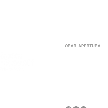
Generali Italia - Agenzi
Piazza dei Cavalli, 68 -
ORARI APERTURA
Lunedì - Giovedì dalle 08:30
e dalle 14:00 alle 17:30
Venerdì
dalle 08:30 alle 13:
Sabato e Domenica chiu
M.
assistenzaclienti@gen
T. 0523.383211