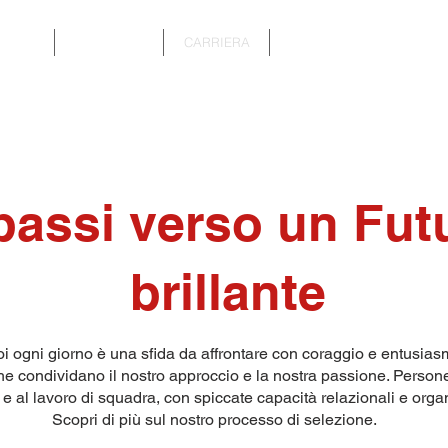
HOME
CHI SIAMO
CARRIERA
SOLUZIONI ASSICURATIV
passi verso un Fut
brillante
oi ogni giorno è una sfida da affrontare con coraggio e entusia
 condividano il nostro approccio e la nostra passione. Persone
o e al lavoro di squadra, con spiccate capacità relazionali e orga
Scopri di più sul nostro processo di selezione.