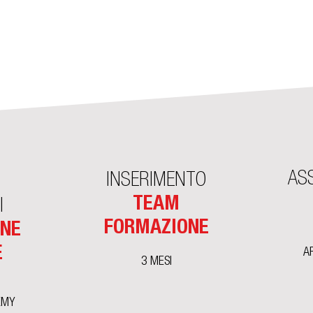
AS
INSERIMENTO
TEAM
I
FORMAZIONE
ONE
E
A
3 MESI
E
EMY