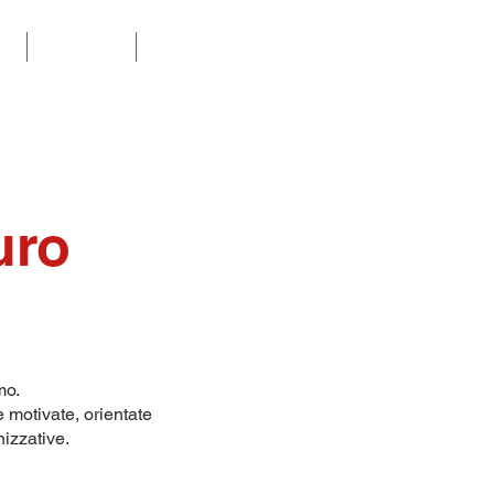
E
CONTATTI
MODELLO 231
uro
smo.
 motivate, orientate
nizzative.