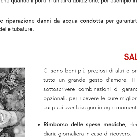
nche quando li porti in un’altra abitazione, per esempio i
 e riparazione danni da acqua condotta
per garantirt
delle tubature.
SA
Ci sono beni più preziosi di altri e p
tutto un grande gesto d’amore. Ti o
sottoscrivere combinazioni di garanz
opzionali, per ricevere le cure migliori
cui puoi aver bisogno in ogni momento
Rimborso delle spese mediche
, de
diaria giornaliera in caso di ricovero.