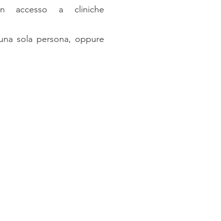
 accesso a cliniche
una sola persona, oppure
a Generale di Piacenza
 29121 Piacenza
 alle 13:00
30
so