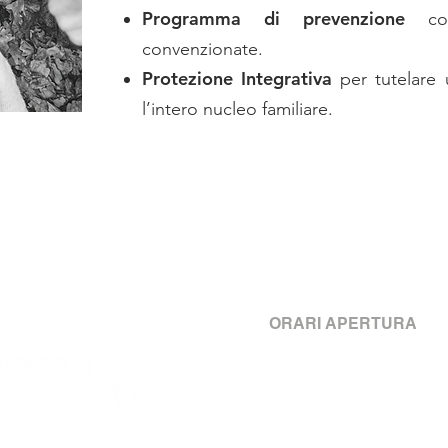
Programma di prevenzione
con
convenzionate.
Protezione Integrativa
per tutelare 
l’intero nucleo familiare.
Generali Italia - Agenzi
Piazza dei Cavalli, 68 -
ORARI APERTURA
Lunedì - Giovedì dalle 08:30
e dalle 14:00 alle 17:30
Venerdì
dalle 08:30 alle 13:
Sabato e Domenica chiu